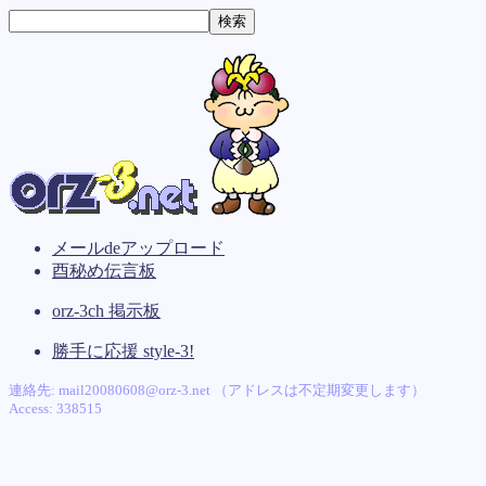
メールdeアップロード
酉秘め伝言板
orz-3ch 掲示板
勝手に応援 style-3!
連絡先: mail20080608@orz-3.net （アドレスは不定期変更します）
Access: 338515